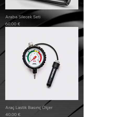
Araba Silecek Seti
Fiyat
60,00 €
Araç Lastik Basınç Ölçer
Fiyat
40,00 €