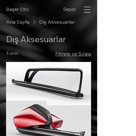
Başer Oto
Sepet
Ana Sayfa
Dış Aksesuarlar
Dış Aksesuarlar
3 ürün
Filtrele ve Sırala