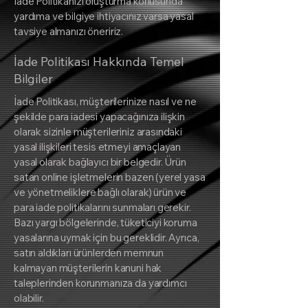
İade Politikanızı oluşturma konusunda
yardıma ve bilgiye ihtiyacınız varsa yasal
tavsiye almanızı öneririz.
İade Politikası Hakkında Temel
Bilgiler
İade Politikası, müşterilerinize nasıl ve ne
şekilde para iadesi yapacağınıza ilişkin
olarak sizinle müşterileriniz arasındaki
yasal ilişkileri tesis etmeyi amaçlayan
yasal olarak bağlayıcı bir belgedir. Ürün
satan online işletmelerin bazen (yerel yasa
ve yönetmeliklere bağlı olarak) ürün ve
para iade politikalarını sunmaları gerekir.
Bazı yargı bölgelerinde, tüketiciyi koruma
yasalarına uymak için bu gereklidir. Ayrıca,
satın aldıkları ürünlerden memnun
kalmayan müşterilerin kanuni hak
taleplerinden korunmanıza da yardımcı
olabilir.