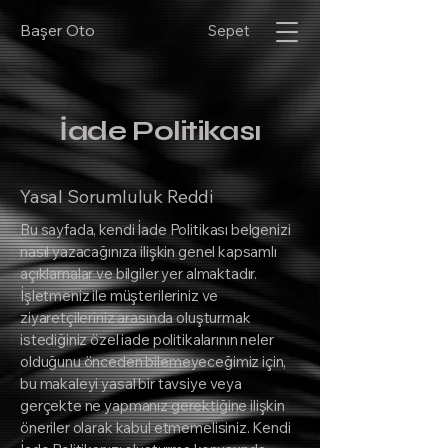
Başer Oto
Sepet
İade Politikası
Yasal Sorumluluk Reddi
Bu sayfada, kendi İade Politikası belgenizi
nasıl yazacağınıza ilişkin genel kapsamlı
açıklamalar ve bilgiler yer almaktadır.
İşletmeniz ile müşterileriniz ve
ziyaretçileriniz arasında oluşturmak
istediğiniz özel iade politikalarının neler
olduğunu önceden bilemeyeceğimiz için,
bu makaleyi yasal bir tavsiye veya
gerçekte ne yapmanız gerektiğine ilişkin
öneriler olarak kabul etmemelisiniz. Kendi